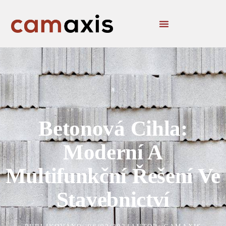
Betonová Cihla:
Moderní A
Multifunkční Řešení Ve
Stavebnictví