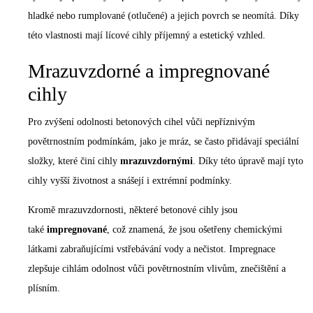
hladké nebo rumplované (otlučené) a jejich povrch se neomítá. Díky
této vlastnosti mají lícové cihly příjemný a estetický vzhled.
Mrazuvzdorné a impregnované
cihly
Pro zvýšení odolnosti betonových cihel vůči nepříznivým
povětrnostním podmínkám, jako je mráz, se často přidávají speciální
složky, které činí cihly
mrazuvzdornými
. Díky této úpravě mají tyto
cihly vyšší životnost a snášejí i extrémní podmínky.
Kromě mrazuvzdornosti, některé betonové cihly jsou
také
impregnované
, což znamená, že jsou ošetřeny chemickými
látkami zabraňujícími vstřebávání vody a nečistot. Impregnace
zlepšuje cihlám odolnost vůči povětrnostním vlivům, znečištění a
plísním.