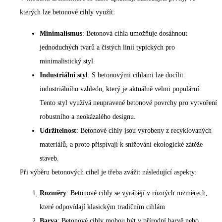
kterých lze betonové cihly využít:
Minimalismus
: Betonová cihla umožňuje dosáhnout
jednoduchých tvarů a čistých linií typických pro
minimalistický styl.
Industriální styl
: S betonovými cihlami lze docílit
industriálního vzhledu, který je aktuálně velmi populární.
Tento styl využívá neupravené betonové povrchy pro vytvoření
robustního a neokázalého designu.
Udržitelnost
: Betonové cihly jsou vyrobeny z recyklovaných
materiálů, a proto přispívají k snižování ekologické zátěže
staveb.
Při výběru betonových cihel je třeba zvážit následující aspekty:
Rozměry
: Betonové cihly se vyrábějí v různých rozměrech,
které odpovídají klasickým tradičním cihlám
Barva
: Betonové cihly mohou být v přírodní barvě nebo