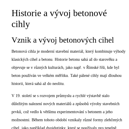
Historie a vývoj betonové
cihly
Vznik a vývoj betonových cihel
Betonová cihla je moderní stavební materiál, který kombinuje výhody
klasických cihel a betonu. Historie betonu sahá až do starověku a
objevuje se v různých kulturách, jako např. v Římské říši, kde byl
beton používán ve velkém měřítku. Také pálené cihly mají dlouhou
historii, která sahá až do neolitu.
V 19. století se s rozvojem průmyslu a rychlé výstavbě stalo
důležitým nalezení nových materiálů a způsobů výroby stavebních
prvků, což vedlo k většímu experimentování s betonem a jeho
možnostmi. Během tohoto období vznikaly různé formy zlehčených
cihel, jako například dvojdutinky, které se používaly pro tepelně