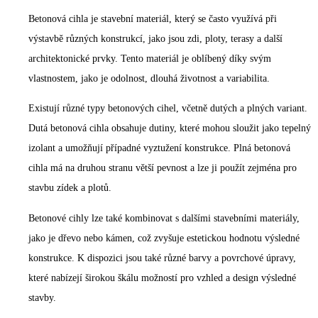
Betonová cihla je stavební materiál, který se často využívá při
výstavbě různých konstrukcí, jako jsou zdi, ploty, terasy a další
architektonické prvky. Tento materiál je oblíbený díky svým
vlastnostem, jako je odolnost, dlouhá životnost a variabilita.
Existují různé typy betonových cihel, včetně dutých a plných variant.
Dutá betonová cihla obsahuje dutiny, které mohou sloužit jako tepelný
izolant a umožňují případné vyztužení konstrukce. Plná betonová
cihla má na druhou stranu větší pevnost a lze ji použít zejména pro
stavbu zídek a plotů.
Betonové cihly lze také kombinovat s dalšími stavebními materiály,
jako je dřevo nebo kámen, což zvyšuje estetickou hodnotu výsledné
konstrukce. K dispozici jsou také různé barvy a povrchové úpravy,
které nabízejí širokou škálu možností pro vzhled a design výsledné
stavby.