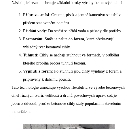
Následující seznam shrnuje základní kroky výroby betonových cihel:
Příprava směsi
: Cement, písek a jemné kamenivo se mísí v
předem stanoveném poměru.
Přidání vody
: Do směsi se přidá voda a přísady dle potřeby.
Formování
: Směs je nalita do
forem
, které představují
výsledný tvar betonové cihly.
Tuhnutí
: Cihly se nechají ztuhnout ve formách, v průběhu
kterého probíhá proces tuhnutí betonu.
Vyjmutí z forem
: Po ztuhnutí jsou cihly vyndány z forem a
připraveny k dalšímu použití.
Tato technologie umožňuje vysokou flexibilitu ve výrobě betonových
cihel různých tvarů, velikostí a druhů povrchových úprav, což je
jeden z důvodů, proč se betonové cihly staly populárním stavebním
materiálem.