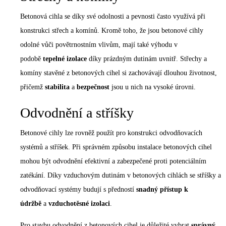
Betonová cihla se díky své odolnosti a pevnosti často využívá při
konstrukci střech a komínů. Kromě toho, že jsou betonové cihly
odolné vůči povětrnostním vlivům, mají také výhodu v
podobě
tepelné izolace
díky prázdným dutinám uvnitř. Střechy a
komíny stavěné z betonových cihel si zachovávají dlouhou životnost,
přičemž
stabilita
a
bezpečnost
jsou u nich na vysoké úrovni.
Odvodnění a stříšky
Betonové cihly lze rovněž použít pro konstrukci odvodňovacích
systémů a stříšek. Při správném způsobu instalace betonových cihel
mohou být odvodnění efektivní a zabezpečené proti potenciálním
zatékání. Díky vzduchovým dutinám v betonových cihlách se stříšky a
odvodňovací systémy budují s předností
snadný přístup k
údržbě
a
vzduchotěsné izolaci
.
Pro stavbu odvodnění z betonových cihel je důležité vybrat
správný