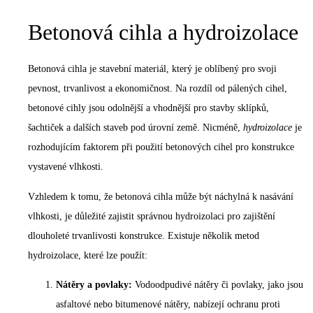
Betonová cihla a hydroizolace
Betonová cihla je stavební materiál, který je oblíbený pro svoji
pevnost, trvanlivost a ekonomičnost. Na rozdíl od pálených cihel,
betonové cihly jsou odolnější a vhodnější pro stavby sklípků,
šachtiček a dalších staveb pod úrovní země. Nicméně,
hydroizolace
je
rozhodujícím faktorem při použití betonových cihel pro konstrukce
vystavené vlhkosti.
Vzhledem k tomu, že betonová cihla může být náchylná k nasávání
vlhkosti, je důležité zajistit správnou hydroizolaci pro zajištění
dlouholeté trvanlivosti konstrukce. Existuje několik metod
hydroizolace, které lze použít:
Nátěry a povlaky:
Vodoodpudivé nátěry či povlaky, jako jsou
asfaltové nebo bitumenové nátěry, nabízejí ochranu proti