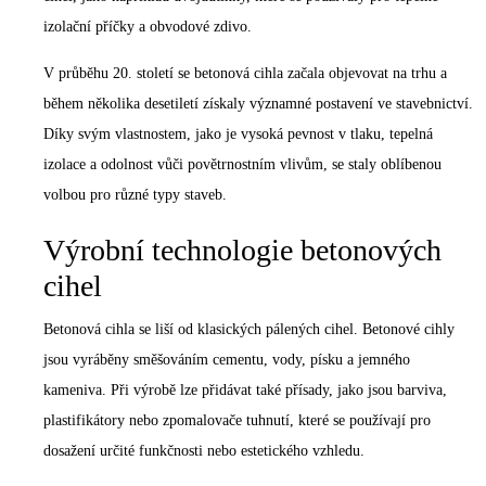
izolační příčky a obvodové zdivo.
V průběhu 20. století se betonová cihla začala objevovat na trhu a
během několika desetiletí získaly významné postavení ve stavebnictví.
Díky svým vlastnostem, jako je vysoká pevnost v tlaku, tepelná
izolace a odolnost vůči povětrnostním vlivům, se staly oblíbenou
volbou pro různé typy staveb.
Výrobní technologie betonových
cihel
Betonová cihla se liší od klasických pálených cihel. Betonové cihly
jsou vyráběny směšováním cementu, vody, písku a jemného
kameniva. Při výrobě lze přidávat také přísady, jako jsou barviva,
plastifikátory nebo zpomalovače tuhnutí, které se používají pro
dosažení určité funkčnosti nebo estetického vzhledu.