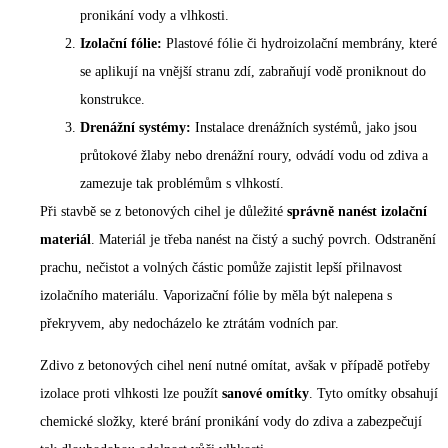
pronikání vody a vlhkosti.
Izolační fólie:
Plastové fólie či hydroizolační membrány, které
se aplikují na vnější stranu zdí, zabraňují vodě proniknout do
konstrukce.
Drenážní systémy:
Instalace drenážních systémů, jako jsou
průtokové žlaby nebo drenážní roury, odvádí vodu od zdiva a
zamezuje tak problémům s vlhkostí.
Při stavbě se z betonových cihel je důležité
správně nanést izolační
materiál
. Materiál je třeba nanést na čistý a suchý povrch. Odstranění
prachu, nečistot a volných částic pomůže zajistit lepší přilnavost
izolačního materiálu. Vaporizační fólie by měla být nalepena s
překryvem, aby nedocházelo ke ztrátám vodních par.
Zdivo z betonových cihel není nutné omítat, avšak v případě potřeby
izolace proti vlhkosti lze použít
sanové omítky
. Tyto omítky obsahují
chemické složky, které brání pronikání vody do zdiva a zabezpečují