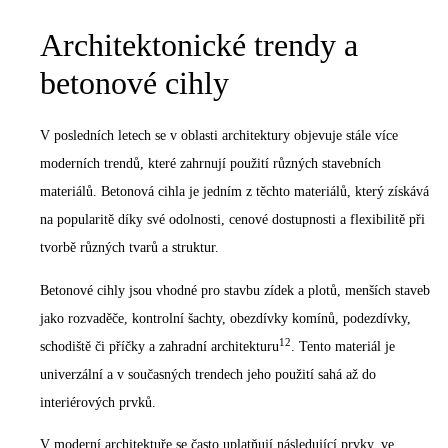
Architektonické trendy a
betonové cihly
V posledních letech se v oblasti architektury objevuje stále více
moderních trendů, které zahrnují použití různých stavebních
materiálů. Betonová cihla je jedním z těchto materiálů, který získává
na popularitě díky své odolnosti, cenové dostupnosti a flexibilitě při
tvorbě různých tvarů a struktur.
Betonové cihly jsou vhodné pro stavbu zídek a plotů, menších staveb
jako rozvaděče, kontrolní šachty, obezdívky komínů, podezdívky,
1
2
schodiště či příčky a zahradní architekturu
. Tento materiál je
univerzální a v současných trendech jeho použití sahá až do
interiérových prvků.
V moderní architektuře se často uplatňují následující prvky, ve