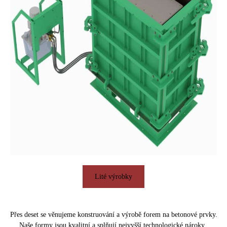
Lité výrobky
Přes deset se věnujeme konstruování a výrobě forem na betonové prvky.
Naše formy jsou kvalitní a splňují nejvyšší technologické nároky.