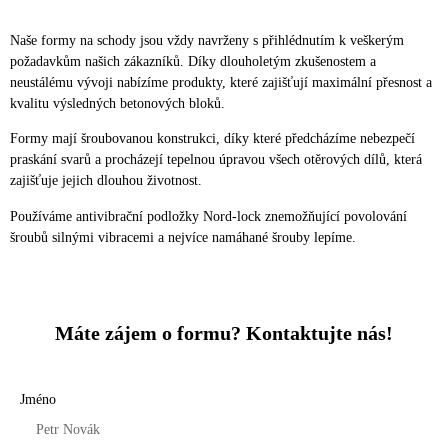
Naše formy na schody jsou vždy navrženy s přihlédnutím k veškerým
požadavkům našich zákazníků. Díky dlouholetým zkušenostem a
neustálému vývoji nabízíme produkty, které zajišťují maximální přesnost a
kvalitu výsledných betonových bloků.
Formy mají šroubovanou konstrukci, díky které předcházíme nebezpečí
praskání svarů a procházejí tepelnou úpravou všech otěrových dílů, která
zajišťuje jejich dlouhou životnost.
Používáme antivibrační podložky Nord-lock znemožňující povolování
šroubů silnými vibracemi a nejvíce namáhané šrouby lepíme.
Máte zájem o formu? Kontaktujte nás!
Jméno