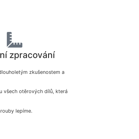
ní zpracování
 dlouholetým zkušenostem a
 všech otěrových dílů, která
šrouby lepíme.