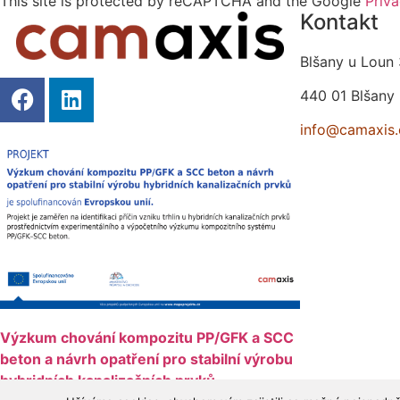
This site is protected by reCAPTCHA and the Google
Priva
Kontakt
Blšany u Loun
440 01 Blšany
info@camaxis.
Výzkum chování kompozitu PP/GFK a SCC
beton a návrh opatření pro stabilní výrobu
hybridních kanalizačních prvků