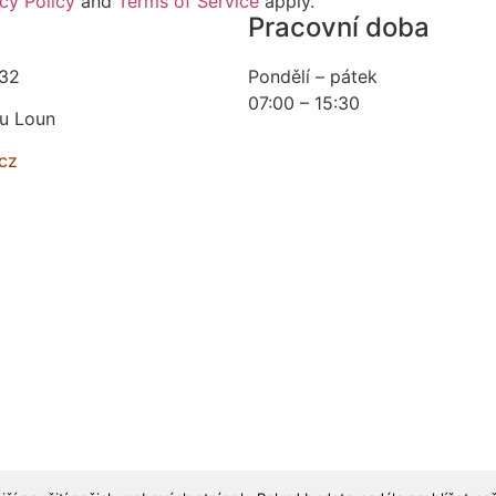
cy Policy
and
Terms of Service
apply.
Pracovní doba
 32
Pondělí – pátek
07:00 – 15:30
 u Loun
cz