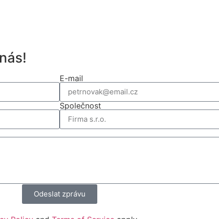
nás!
E-mail
Společnost
Odeslat zprávu