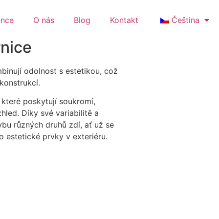
ence
O nás
Blog
Kontakt
Čeština
rnice
binují odolnost s estetikou, což
konstrukcí.
 které poskytují soukromí,
led. Díky své variabilitě a
bu různých druhů zdí, ať už se
o estetické prvky v exteriéru.