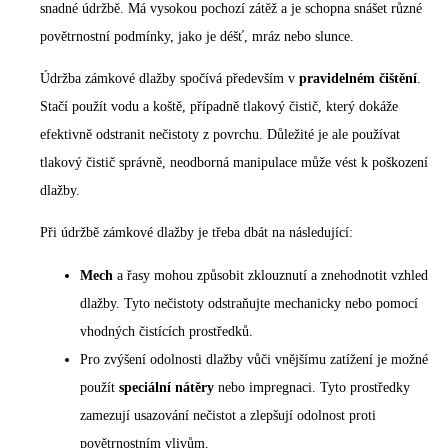
snadné údržbě. Má vysokou pochozí zátěž a je schopna snášet různé
povětrnostní podmínky, jako je déšť, mráz nebo slunce.
Údržba zámkové dlažby spočívá především v
pravidelném čištění
.
Stačí použít vodu a koště, případně tlakový čistič, který dokáže
efektivně odstranit nečistoty z povrchu. Důležité je ale používat
tlakový čistič správně, neodborná manipulace může vést k poškození
dlažby.
Při údržbě zámkové dlažby je třeba dbát na následující:
Mech
a řasy mohou způsobit zklouznutí a znehodnotit vzhled
dlažby. Tyto nečistoty odstraňujte mechanicky nebo pomocí
vhodných čistících prostředků.
Pro zvýšení odolnosti dlažby vůči vnějšímu zatížení je možné
použít
speciální nátěry
nebo impregnaci. Tyto prostředky
zamezují usazování nečistot a zlepšují odolnost proti
povětrnostním vlivům.