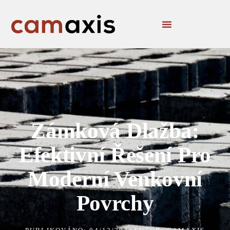
Zámková Dlažba:
Efektivní Řešení Pro
Moderní Venkovní
Povrchy