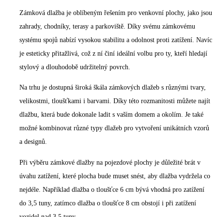
Zámková dlažba je oblíbeným řešením pro venkovní plochy, jako jsou
zahrady, chodníky, terasy a parkoviště. Díky svému zámkovému
systému spojů nabízí vysokou stabilitu a odolnost proti zatížení. Navíc
je esteticky přitažlivá, což z ní činí ideální volbu pro ty, kteří hledají
stylový a dlouhodobě udržitelný povrch.
Na trhu je dostupná široká škála zámkových dlažeb s různými tvary,
velikostmi, tloušťkami i barvami. Díky této rozmanitosti můžete najít
dlažbu, která bude dokonale ladit s vaším domem a okolím. Je také
možné kombinovat různé typy dlažeb pro vytvoření unikátních vzorů
a designů.
Při výběru zámkové dlažby na pojezdové plochy je důležité brát v
úvahu zatížení, které plocha bude muset snést, aby dlažba vydržela co
nejdéle. Například dlažba o tloušťce 6 cm bývá vhodná pro zatížení
do 3,5 tuny, zatímco dlažba o tloušťce 8 cm obstojí i při zatížení
vozidel nad 3,5 tuny.