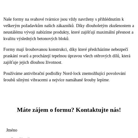
Naše formy na svahové tvárnice jsou vždy navrženy s přihlédnutím k
veškerým požadavkům našich zákazníků. Díky dlouholetým zkušenostem a
neustálému vývoji nabízíme produkty, které zajišťují maximální přesnost a
kvalitu výsledných betonových bloků.
Formy mají šroubovanou konstrukci, díky které předcházíme nebezpečí
praskání svarů a procházejí tepelnou úpravou všech otěrových dílů, která
zajišťuje jejich dlouhou životnost.
Používáme antivibrační podložky Nord-lock znemožňující povolování
šroubů silnými vibracemi a nejvíce namáhané šrouby lepíme.
Máte zájem o formu? Kontaktujte nás!
Jméno