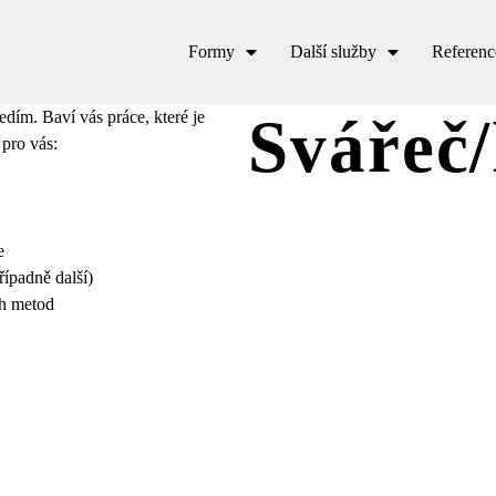
Formy
Další služby
Referenc
edím. Baví vás práce, které je
Svářeč
pro vás:
e
ípadně další)
ch metod