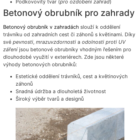
Podkovovitý tvar (
pro ozdobení zahrad
)
Betonový obrubník pro zahrady
Betonový obrubník v zahradách
slouží k oddělení
trávníku od zahradních cest či záhonů s květinami. Díky
své
pevnosti
,
mrazuvzdornosti
a
odolnosti proti UV
záření
jsou betonové obrubníky vhodným řešením pro
dlouhodobé využití v exteriérech. Zde jsou některé
výhody betonových obrubníků:
Estetické oddělení trávníků, cest a květinových
záhonů
Snadná údržba a dlouholetá životnost
Široký výběr tvarů a designů