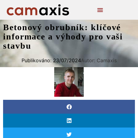
Betonový obrubník: klíčové
informace a výhody pro vaši
stavbu
Publikováno:
23/07/2024
Autor: Camaxis