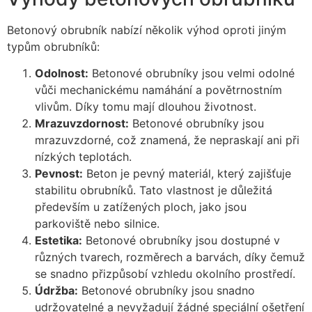
Betonový obrubník nabízí několik výhod oproti jiným
typům obrubníků:
Odolnost:
Betonové obrubníky jsou velmi odolné
vůči mechanickému namáhání a povětrnostním
vlivům. Díky tomu mají dlouhou životnost.
Mrazuvzdornost:
Betonové obrubníky jsou
mrazuvzdorné, což znamená, že nepraskají ani při
nízkých teplotách.
Pevnost:
Beton je pevný materiál, který zajišťuje
stabilitu obrubníků. Tato vlastnost je důležitá
především u zatížených ploch, jako jsou
parkoviště nebo silnice.
Estetika:
Betonové obrubníky jsou dostupné v
různých tvarech, rozměrech a barvách, díky čemuž
se snadno přizpůsobí vzhledu okolního prostředí.
Údržba:
Betonové obrubníky jsou snadno
udržovatelné a nevyžadují žádné speciální ošetření