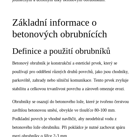
Základní informace o
betonových obrubnících
Definice a použití obrubníků
Betonový obrubník je konstrukční a estetické prvek, který se
používají pro oddělení různých druhů povrchů, jako jsou chodníky,
parkoviště, zahrady nebo silniční komunikace. Tento prvek zvyšuje
stabilitu a celkovou trvanlivost povrchu a zároveň omezuje erozi.
Obrubníky se osazují do betonového lože, které je tvořeno čerstvou
zavlhlou betonovou směsí, obvykle ve tloušťce 80-100 mm.
Podkladní povrch je vhodné navlhčit, aby neodebíral vodu z
betonového lože obrubníku. Při pokládce je nutné zachovat spáru
mezi obrubníky o šířce 2-3 mm.