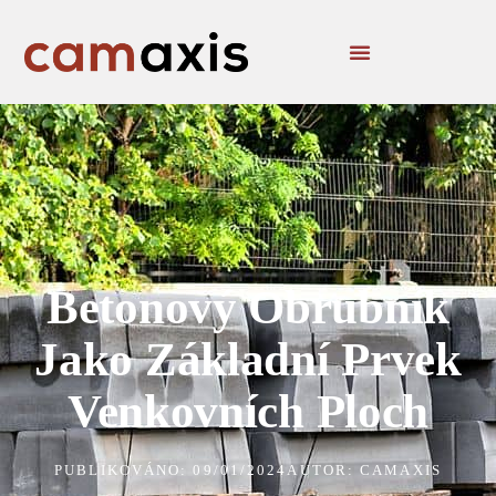
Betonový Obrubník
Jako Základní Prvek
Venkovních Ploch
PUBLIKOVÁNO:
09/01/2024
AUTOR: CAMAXIS