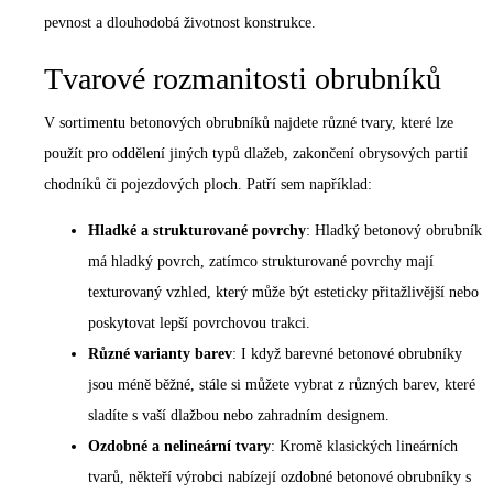
pevnost a dlouhodobá životnost konstrukce.
Tvarové rozmanitosti obrubníků
V sortimentu betonových obrubníků najdete různé tvary, které lze
použít pro oddělení jiných typů dlažeb, zakončení obrysových partií
chodníků či pojezdových ploch. Patří sem například:
Hladké a strukturované povrchy
: Hladký betonový obrubník
má hladký povrch, zatímco strukturované povrchy mají
texturovaný vzhled, který může být esteticky přitažlivější nebo
poskytovat lepší povrchovou trakci.
Různé varianty barev
: I když barevné betonové obrubníky
jsou méně běžné, stále si můžete vybrat z různých barev, které
sladíte s vaší dlažbou nebo zahradním designem.
Ozdobné a nelineární tvary
: Kromě klasických lineárních
tvarů, někteří výrobci nabízejí ozdobné betonové obrubníky s