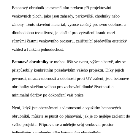
Betonový obrubník je esenciálním prvkem při projektování
venkovních ploch, jako jsou zahrady, parkoviště, chodníky nebo
záhony. Tento stavební materiál, vysoce ceněný pro svou odolnost a
dlouhodobou trvanlivost, je ideální pro vytváření hranic mezi
různými částmi venkovního prostoru, zajišťující především estetický
vzhled a funkční jednoduchost.
Betonové obrubníky
se mohou lišit ve tvaru, výšce a barvě, aby se
přizpůsobily konkrétním požadavkům vašeho projektu. Díky jejich
pevnosti, mrazuvzdornosti a odolnosti proti UV záření, jsou betonové
obrubníky skvělou volbou pro zachování dlouhé životnosti a
minimální údržby po dokončení vaší práce.
Nyní, když jste obeznámeni s vlastnostmi a využitím betonových
obrubníků, můžete se pustit do plánování, jak je co nejlépe začlenit do
svého projektu. Připravte se a udělejte svůj venkovní prostor
jedinečným a uceleným díky betonovým obrubníkům.