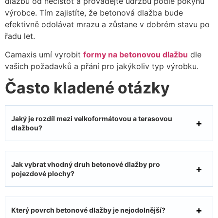
dlažbu od nečistot a provádějte údržbu podle pokynů
výrobce. Tím zajistíte, že betonová dlažba bude
efektivně odolávat mrazu a zůstane v dobrém stavu po
řadu let.
Camaxis umí vyrobit
formy na betonovou dlažbu
dle
vašich požadavků a přání pro jakýkoliv typ výrobku.
Často kladené otázky
Jaký je rozdíl mezi velkoformátovou a terasovou
dlažbou?
Jak vybrat vhodný druh betonové dlažby pro
pojezdové plochy?
Který povrch betonové dlažby je nejodolnější?