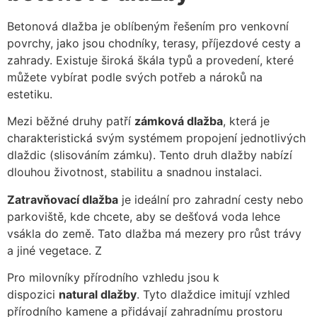
Betonová dlažba je oblíbeným řešením pro venkovní
povrchy, jako jsou chodníky, terasy, příjezdové cesty a
zahrady. Existuje široká škála typů a provedení, které
můžete vybírat podle svých potřeb a nároků na
estetiku.
Mezi běžné druhy patří
zámková dlažba
, která je
charakteristická svým systémem propojení jednotlivých
dlaždic (slisováním zámku). Tento druh dlažby nabízí
dlouhou životnost, stabilitu a snadnou instalaci.
Zatravňovací dlažba
je ideální pro zahradní cesty nebo
parkoviště, kde chcete, aby se dešťová voda lehce
vsákla do země. Tato dlažba má mezery pro růst trávy
a jiné vegetace. Z
Pro milovníky přírodního vzhledu jsou k
dispozici
natural dlažby
. Tyto dlaždice imitují vzhled
přírodního kamene a přidávají zahradnímu prostoru