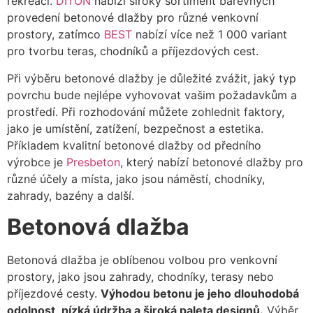
rekreaci.
DITON
nabízí široký sortiment barevných
provedení betonové dlažby pro různé venkovní
prostory, zatímco
BEST
nabízí více než 1 000 variant
pro tvorbu teras, chodníků a příjezdových cest.
Při výběru betonové dlažby je důležité zvážit, jaký typ
povrchu bude nejlépe vyhovovat vašim požadavkům a
prostředí. Při rozhodování můžete zohlednit faktory,
jako je umístění, zatížení, bezpečnost a estetika.
Příkladem kvalitní betonové dlažby od předního
výrobce je
Presbeton
, který nabízí betonové dlažby pro
různé účely a místa, jako jsou náměstí, chodníky,
zahrady, bazény a další.
Betonová dlažba
Betonová dlažba je oblíbenou volbou pro venkovní
prostory, jako jsou zahrady, chodníky, terasy nebo
příjezdové cesty.
Výhodou betonu je jeho dlouhodobá
odolnost, nízká údržba a široká paleta designů.
Výběr