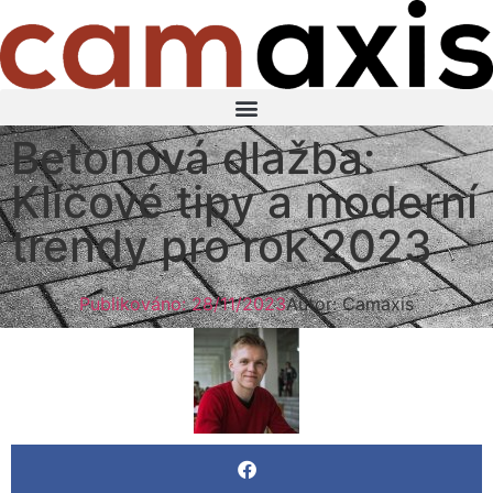
Betonová dlažba:
Klíčové tipy a moderní
trendy pro rok 2023
Publikováno:
28/11/2023
Autor: Camaxis