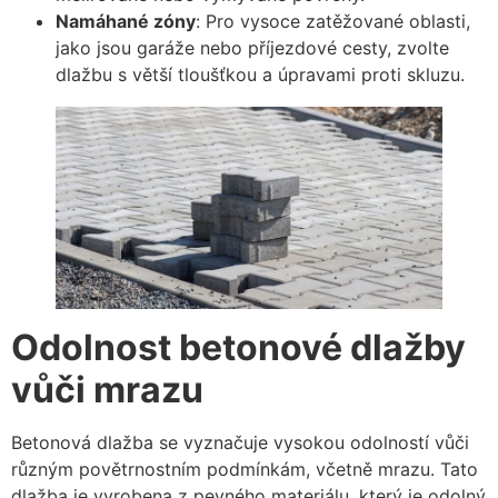
Namáhané zóny
: Pro vysoce zatěžované oblasti,
jako jsou garáže nebo příjezdové cesty, zvolte
dlažbu s větší tloušťkou a úpravami proti skluzu.
Odolnost betonové dlažby
vůči mrazu
Betonová dlažba se vyznačuje vysokou odolností vůči
různým povětrnostním podmínkám, včetně mrazu. Tato
dlažba je vyrobena z pevného materiálu, který je odolný