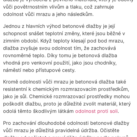
vůči povětrnostním vlivům a tlaku, což zahrnuje
odolnost vůči mrazu a jeho následkům.
Jednou z hlavních výhod betonové dlažby je její
schopnost snášet teplotní změny, které jsou běžné v
zimním období. Když teploty klesají pod bod mrazu,
dlažba zvyšuje svou odolnost tím, že zachovává
rovnoměrné teplo. Díky tomu je betonová dlažba
vhodná pro venkovní použití, jako jsou chodníky,
náměstí nebo přístupové cesty.
Kromě odolnosti vůči mrazu je betonová dlažba také
resistentní k chemickým rozmrazovacím prostředkům,
jako je sůl. Chemické rozmrazovací prostředky mohou
poškodit dlažbu, proto je důležité zvolit materiál, který
odolá těmto škodlivým látkám
odolnost proti soli
.
Pro zachování dlouhodobé odolnosti betonové dlažby
vůči mrazu je důležitá pravidelná údržba. Očistěte